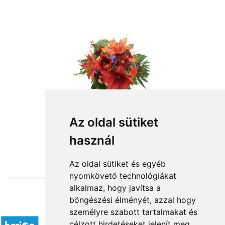
Az oldal sütiket
használ
from HUF31,020
Az oldal sütiket és egyéb
nyomkövető technológiákat
alkalmaz, hogy javítsa a
böngészési élményét, azzal hogy
Accepted payment methods
személyre szabott tartalmakat és
célzott hirdetéseket jelenít meg,