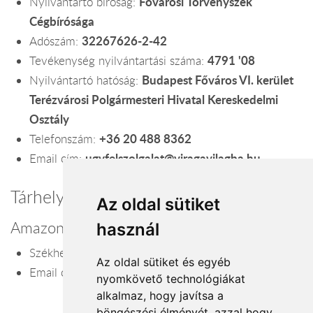
Fővárosi Törvényszék
Nyilvántartó bíróság:
Cégbírósága
32267626-2-42
Adószám:
4791 '08
Tevékenység nyilvántartási száma:
Budapest Főváros VI. kerület
Nyilvántartó hatóság:
Terézvárosi Polgármesteri Hivatal Kereskedelmi
Osztály
+36 20 488 8362
Telefonszám:
ugyfelszolgalat@viragavilagba.hu
Email cím:
Tárhelyszolgáltató
Az oldal sütiket
Amazon Web Services, Inc.
használ
P.O. Box 81226, Seattle, WA 98108
Székhely:
Az oldal sütiket és egyéb
info@amazonaws.com
Email cím:
nyomkövető technológiákat
alkalmaz, hogy javítsa a
böngészési élményét, azzal hogy