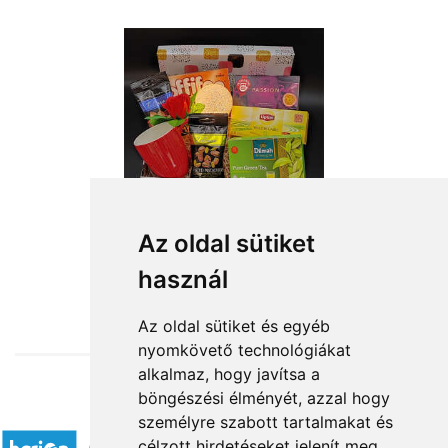
Az oldal sütiket
használ
from HUF20,440
Az oldal sütiket és egyéb
nyomkövető technológiákat
alkalmaz, hogy javítsa a
böngészési élményét, azzal hogy
Accepted payment methods
személyre szabott tartalmakat és
célzott hirdetéseket jelenít meg,