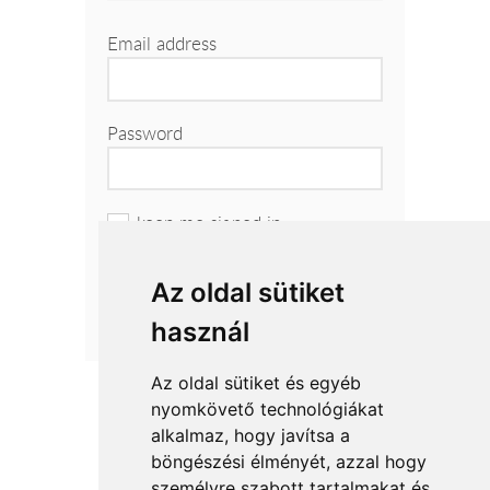
Email address
Password
keep me signed in
Az oldal sütiket
Forgot your password?
használ
Az oldal sütiket és egyéb
nyomkövető technológiákat
alkalmaz, hogy javítsa a
böngészési élményét, azzal hogy
Accepted payment methods
személyre szabott tartalmakat és