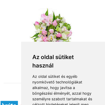
Az oldal sütiket
használ
from HUF30,800
Az oldal sütiket és egyéb
nyomkövető technológiákat
alkalmaz, hogy javítsa a
böngészési élményét, azzal hogy
Accepted payment methods
személyre szabott tartalmakat és
célzott hirdetéseket jelenít meg,