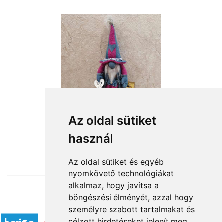
Az oldal sütiket
használ
from HUF18,160
Az oldal sütiket és egyéb
nyomkövető technológiákat
alkalmaz, hogy javítsa a
böngészési élményét, azzal hogy
Accepted payment methods
személyre szabott tartalmakat és
célzott hirdetéseket jelenít meg,