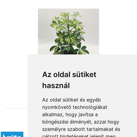
Az oldal sütiket
használ
from HUF11,280
Az oldal sütiket és egyéb
nyomkövető technológiákat
alkalmaz, hogy javítsa a
böngészési élményét, azzal hogy
Accepted payment methods
személyre szabott tartalmakat és
célzott hirdetéseket jelenít meg,