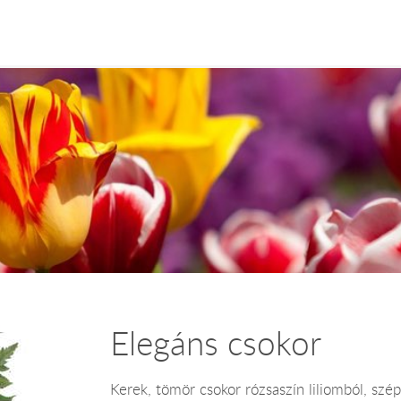
Elegáns csokor
Kerek, tömör csokor rózsaszín liliomból, szé