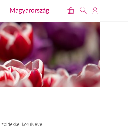
Magyarország
p zöldekkel körülvéve.