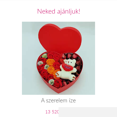
Neked ajánljuk!
A szerelem íze
13 520 Ft-tól