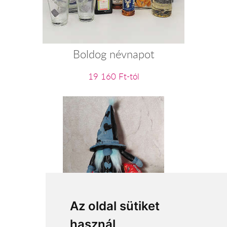
Boldog névnapot
19 160 Ft-tól
I love rock & roll
Az oldal sütiket
használ
18 360 Ft-tól