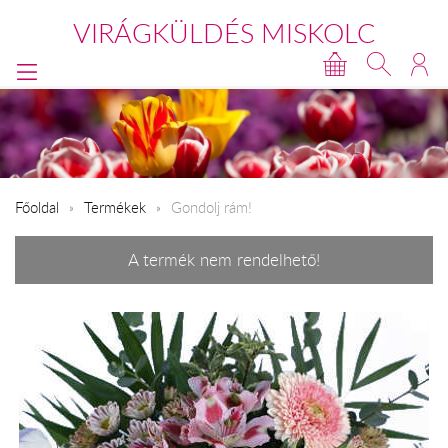
VIRÁGKÜLDÉS MISKOLC
Főoldal
Termékek
Gondolj rám!
A termék nem rendelhető!