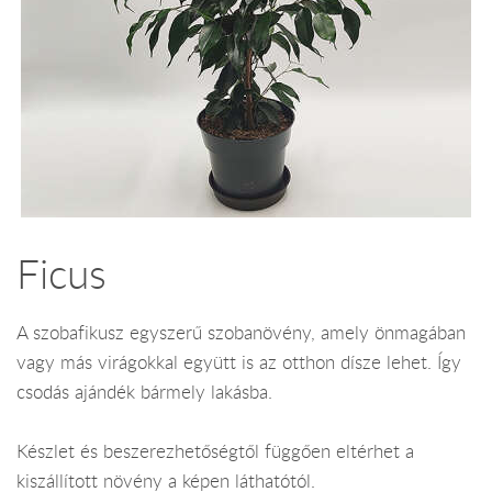
Ficus
A szobafikusz egyszerű szobanövény, amely önmagában
vagy más virágokkal együtt is az otthon dísze lehet. Így
csodás ajándék bármely lakásba.
Készlet és beszerezhetőségtől függően eltérhet a
kiszállított növény a képen láthatótól.