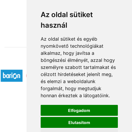
Szeretés van! !
Az oldal sütiket
használ
14 880 Ft-tól
Az oldal sütiket és egyéb
nyomkövető technológiákat
alkalmaz, hogy javítsa a
böngészési élményét, azzal hogy
Elfogadott fizetési módok
személyre szabott tartalmakat és
célzott hirdetéseket jelenít meg,
és elemzi a weboldalunk
forgalmát, hogy megtudjuk
honnan érkeztek a látogatóink.
Á.SZ.F.
Elfogadom
Impresszum
Elutasítom
Adatkezelési tájékoztató