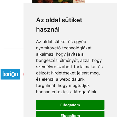
vegyes csokor plüssel, csokival
Az oldal sütiket
használ
31 000 Ft-tól
Az oldal sütiket és egyéb
nyomkövető technológiákat
alkalmaz, hogy javítsa a
böngészési élményét, azzal hogy
Elfogadott fizetési módok
személyre szabott tartalmakat és
célzott hirdetéseket jelenít meg,
és elemzi a weboldalunk
forgalmát, hogy megtudjuk
honnan érkeztek a látogatóink.
Á.SZ.F.
Elfogadom
Impresszum
Elutasítom