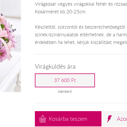
Virágkosár vegyes virágokkal fehér és rózsa
Kosárméret kb 20-25cm.
Készlettől, szezontól és beszerezhetőségtől f
színek/színárnyalatok eltérhetnek, de a har
érdekében ha lehet, kérjük kiszállítást mege
Virágküldés ára
37 600 Ft
standard
Kosárba teszem
Azo