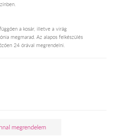
színben.
üggően a kosár, illetve a virág
mónia megmarad. Az alapos felkészülés
lőzően 24 órával megrendelni.
nnal megrendelem