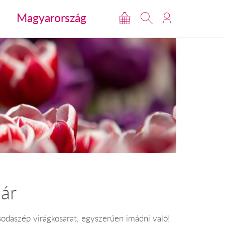
Magyarország
ár
sodaszép virágkosarat, egyszerűen imádni való!