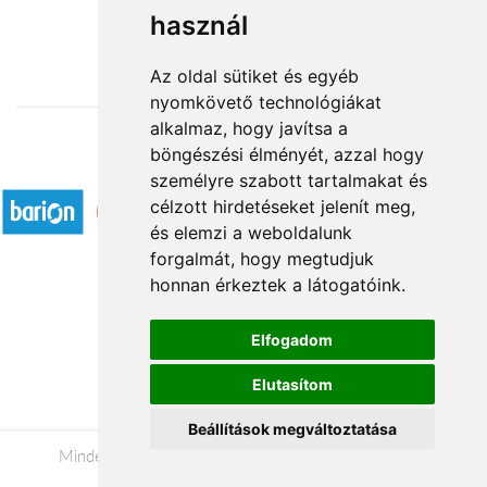
használ
22 800 Ft-tól
Az oldal sütiket és egyéb
nyomkövető technológiákat
alkalmaz, hogy javítsa a
böngészési élményét, azzal hogy
Elfogadott fizetési módok
személyre szabott tartalmakat és
célzott hirdetéseket jelenít meg,
és elemzi a weboldalunk
forgalmát, hogy megtudjuk
honnan érkeztek a látogatóink.
Á.SZ.F.
Elfogadom
Impresszum
Elutasítom
Adatkezelési tájékoztató
Beállítások megváltoztatása
Minden jog fenntartva © 2026 |
+36 20 488-8362
|
www.viragkuldesmiskolc.hu