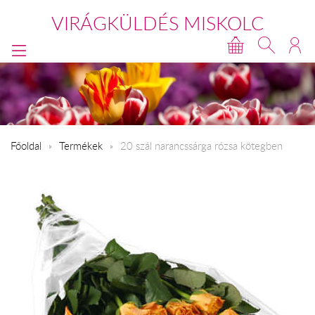
VIRÁGKÜLDÉS MISKOLC
Főoldal
Termékek
20 szál narancssárga rózsa kötegben