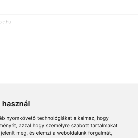
olc.hu
t használ
gyéb nyomkövető technológiákat alkalmaz, hogy
lményét, azzal hogy személyre szabott tartalmakat
 jelenít meg, és elemzi a weboldalunk forgalmát,