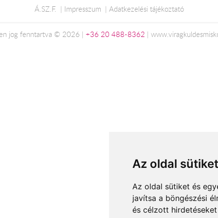
Á.SZ.F.
Impresszum
Adatkezelési tájékoztató
en jog fenntartva © 2026 |
+36 20 488-8362
| www.viragkuldesmisk
Az oldal sütike
Az oldal sütiket és e
javítsa a böngészési é
és célzott hirdetéseket