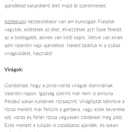
ajándékod karjaidként öleli majd át szerelmedet.
Kollégium
i kézbesítéskor van ám kuncogás! Fiatalok
vagytok, előttetek az élet, élvezzétek azt! Sose feledd,
az a boldogabb, akinek van kitől kapni, illetve van kinek
adni Valentin napi ajándékot. Neked találtuk ki a szálas
virágküldést, használd!
Virágok:
Gondolnád, hogy a piros-vörös virágok dominálnak
Valentin napon. Igazság szerint már nem is annyira.
Például sokan küldenek rózsaszínt. Virágfajtát tekintve a
rózsa mellett már feltűnt a gerbera, vagy ezek keveréke,
sőt, vörös és fehér rózsa vegyesen zöldekkel még jobb.
Ezek mellett a tulipán is csodálatos ajándék, és sokan