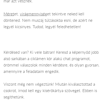
már azt vesznek.
Méret
et,
virágmennyiség
et tekintve neked kell
döntened. Nem muszáj túlzásokba esni, de azért ne
legyél kicsinyes. Tudod, legyél feledhetetlen!
Kérdésed van? Ki vele bátran! Keresd a képernyőd jobb
alsó sarkában a ciklámen kör alakú chat programot,
örömmel válaszolok minden kérdésre, és olyan gyorsan,
amennyire a feladataim engedik.
Viszont még nem végeztünk! Miután kiválasztottad a
csokrot, írnod kell egy kísérőkártya szöveget. Ebben is
segíthetünk.