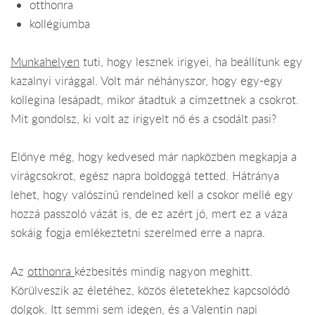
otthonra
kollégiumba
Munkahelyen
tuti, hogy lesznek irigyei, ha beállítunk egy
kazalnyi virággal. Volt már néhányszor, hogy egy-egy
kollegina lesápadt, mikor átadtuk a címzettnek a csokrot.
Mit gondolsz, ki volt az irigyelt nő és a csodált pasi?
Előnye még, hogy kedvesed már napközben megkapja a
virágcsokrot, egész napra boldoggá tetted. Hátránya
lehet, hogy valószínű rendelned kell a csokor mellé egy
hozzá passzoló vázát is, de ez azért jó, mert ez a váza
sokáig fogja emlékeztetni szerelmed erre a napra.
Az
otthonra
kézbesítés mindig nagyon meghitt.
Körülveszik az életéhez, közös életetekhez kapcsolódó
dolgok. Itt semmi sem idegen, és a Valentin napi