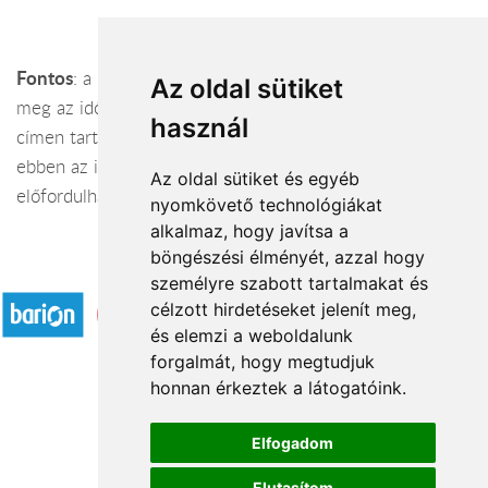
Fontos
: a megjegyzés mezőbe a megrendelő lapon add
Az oldal sütiket
meg az időintervallumot, mikor a címzett a megadott
használ
címen tartózkodik (pl: 10-14 óra között). Igyekszünk
ebben az időszakban kézbesíteni, de csúszások
Az oldal sütiket és egyéb
előfordulhatnak.
nyomkövető technológiákat
alkalmaz, hogy javítsa a
böngészési élményét, azzal hogy
Elfogadott fizetési módok
személyre szabott tartalmakat és
célzott hirdetéseket jelenít meg,
és elemzi a weboldalunk
forgalmát, hogy megtudjuk
honnan érkeztek a látogatóink.
Á.SZ.F.
Elfogadom
Impresszum
Elutasítom