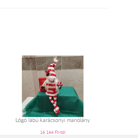
Lógó lábú karácsonyi manólány
16 164 Ft-tól