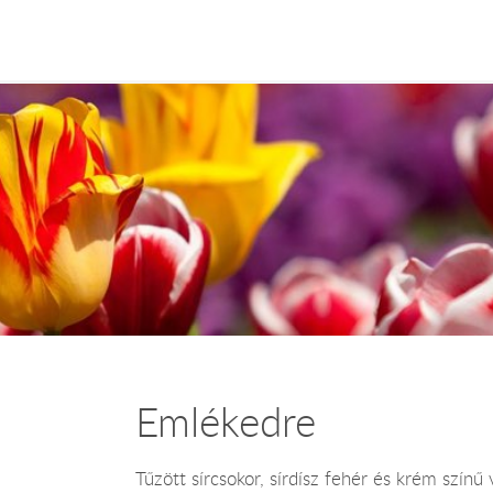
Emlékedre
Tűzött sírcsokor, sírdísz fehér és krém színű 