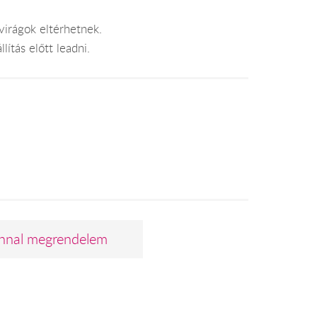
virágok eltérhetnek.
lítás előtt leadni.
nnal megrendelem