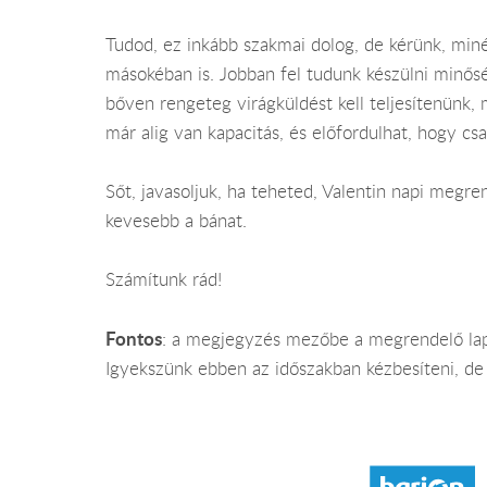
Tudod, ez inkább szakmai dolog, de kérünk, min
másokéban is. Jobban fel tudunk készülni minősé
bőven rengeteg virágküldést kell teljesítenünk, 
már alig van kapacitás, és előfordulhat, hogy cs
Sőt, javasoljuk, ha teheted, Valentin napi megre
kevesebb a bánat.
Számítunk rád!
Fontos
: a megjegyzés mezőbe a megrendelő lapo
Igyekszünk ebben az időszakban kézbesíteni, de