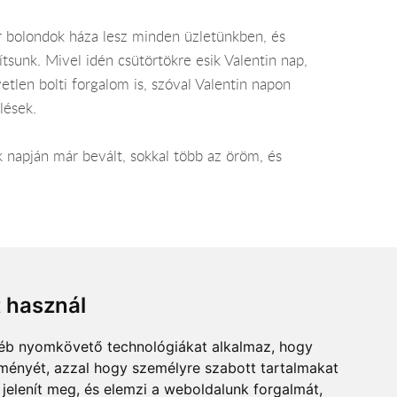
r bolondok háza lesz minden üzletünkben, és
sunk. Mivel idén csütörtökre esik Valentin nap,
etlen bolti forgalom is, szóval Valentin napon
lések.
k napján már bevált, sokkal több az öröm, és
men tartózkodik (pl: 10-14 óra között).
t használ
gyéb nyomkövető technológiákat alkalmaz, hogy
lményét, azzal hogy személyre szabott tartalmakat
 jelenít meg, és elemzi a weboldalunk forgalmát,