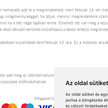
él hamarabb add le a megrendelésed, mert február 14.-én má
gi virágmennyiséggel, ha látjuk, mennyi megrendelésre számít
mint ha a hét vége tájékán lenne. Emellett ott van még a közv
ak késő délután kerülnek kiszállításra a későn érkező megrende
ndelésed kiszállítását kérd február 13.-ára. Ez a módszer anyá
n add meg az időintervallumot, mikor a címzett a megadott cí
 csúszások előfordulhatnak.
Az oldal sütike
Az oldal sütiket és e
Elfogadott fizetési módok
javítsa a böngészési é
és célzott hirdetéseket