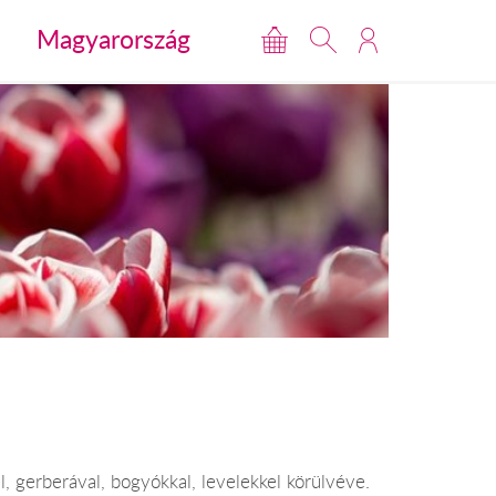
Magyarország
l, gerberával, bogyókkal, levelekkel körülvéve.