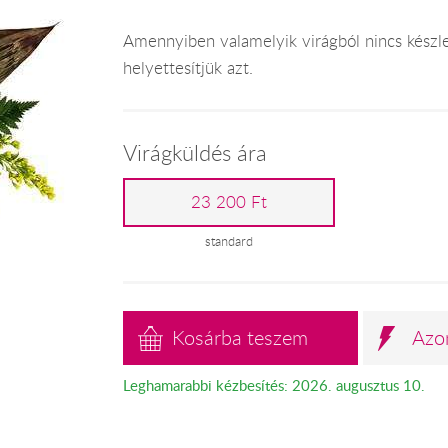
Amennyiben valamelyik virágból nincs kész
helyettesítjük azt.
Virágküldés ára
23 200 Ft
standard
Kosárba teszem
Azo
Leghamarabbi kézbesítés: 2026. augusztus 10.