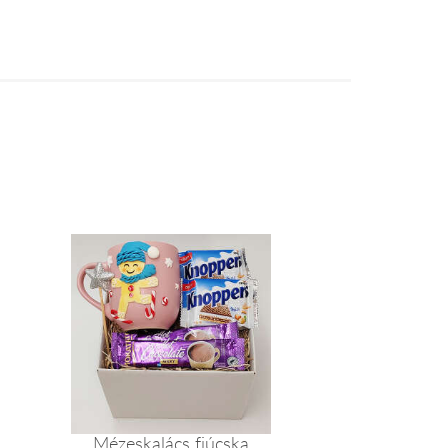
Mézeskalács fiúcska