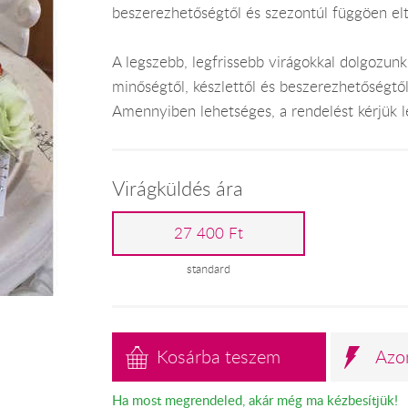
beszerezhetőségtől és szezontúl függöen el
A legszebb, legfrissebb virágokkal dolgozunk
minőségtől, készlettől és beszerezhetőségtő
Amennyiben lehetséges, a rendelést kérjük leg
Virágküldés ára
27 400 Ft
standard
Kosárba teszem
Azo
Ha most megrendeled, akár még ma kézbesítjük!