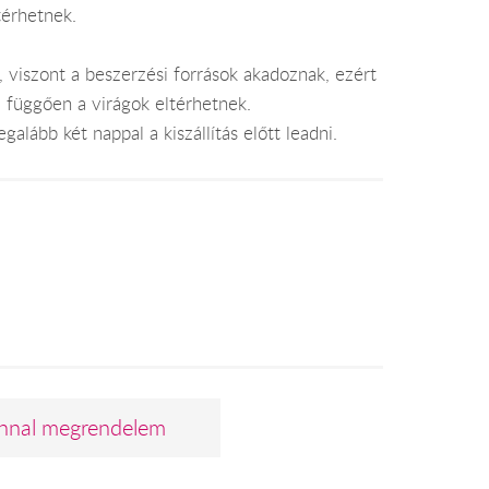
térhetnek.
, viszont a beszerzési források akadoznak, ezért
l függően a virágok eltérhetnek.
alább két nappal a kiszállítás előtt leadni.
nnal megrendelem