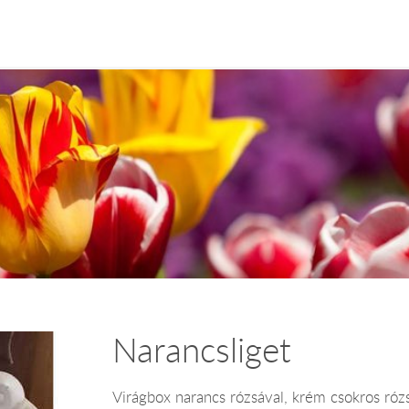
Narancsliget
Virágbox narancs rózsával, krém csokros rózsá