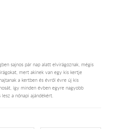
gben sajnos pár nap alatt elvirágoznak, mégis
ágokat, mert akinek van egy kis kertje
hajtanak a kertben és évről évre új kis
onosát, így minden évben egyre nagyobb
 lesz a nőnapi ajándékért.