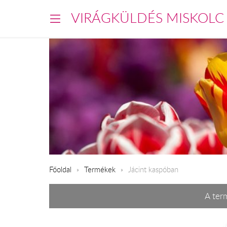
VIRÁGKÜLDÉS MISKOLC
Főoldal
Termékek
Jácint kaspóban
A term