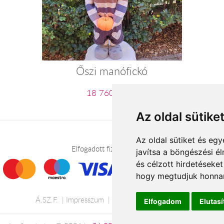
Őszi manófickó
18 760 Ft-tól
Az oldal sütike
Az oldal sütiket és e
Elfogadott fizetési módok
javítsa a böngészési é
és célzott hirdetéseket
hogy megtudjuk honnan
Á.SZ.F.
Impresszum
Adatkezelési tájékoztató
Elfogadom
Elutas