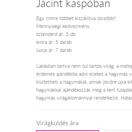
Jácint kaspóban
Egy címre többet kiszállítva olcsóbb!!
Mennyiségi kedvezmény:
sztenderd ár: 3 db
extra ár: 5 darab
luxus ár: 7 darab
Lakásban tartva nem túl tartós virág, a mele
érdemes ajándékba adni ezeket a hagymás vir
kiültetheti a hagymákat, annak jövőre újra ki
hagymákkal ajándékozzák meg a kert tulajd
hagymás virágállománnyal rendelkezik. Hálás
Virágküldés ára