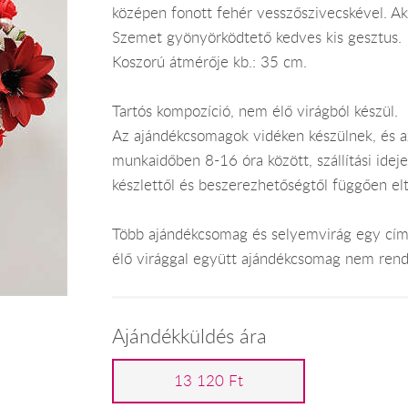
középen fonott fehér vesszőszivecskével. Akas
Szemet gyönyörködtető kedves kis gesztus.
Koszorú átmérője kb.: 35 cm.
Tartós kompozíció, nem élő virágból készül.
Az ajándékcsomagok vidéken készülnek, és 
munkaidőben 8-16 óra között, szállítási ide
készlettől és beszerezhetőségtől függően el
Több ajándékcsomag és selyemvirág egy címr
élő virággal együtt ajándékcsomag nem rend
Ajándékküldés ára
13 120 Ft