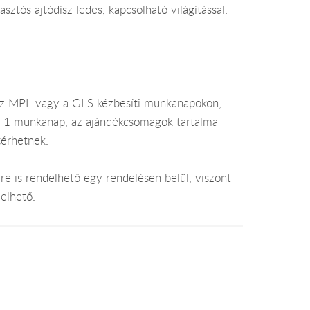
ztós ajtódísz ledes, kapcsolható világítással.
az MPL vagy a GLS kézbesíti munkanapokon,
je 1 munkanap, az ajándékcsomagok tartalma
térhetnek.
e is rendelhető egy rendelésen belül, viszont
elhető.