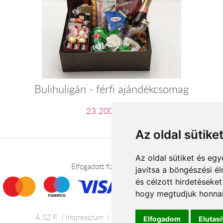
Bulihuligán - férfi ajándékcsomag
23 200 Ft-tól
Az oldal sütike
Az oldal sütiket és e
Elfogadott fizetési módok
javítsa a böngészési é
és célzott hirdetéseket
hogy megtudjuk honnan
Á.SZ.F.
Impresszum
Adatkezelési tájékoztató
Elfogadom
Elutas