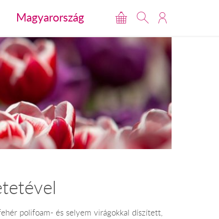
Magyarország
tetével
 fehér polifoam- és selyem virágokkal díszített,