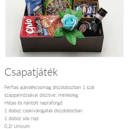
Csapatjáték
Férfias ajándékcsomag díszdobozban 1 szál
szappanrózsával díszítve, mellesleg:
Héjas és hántolt napraforgó
1 doboz csokiválogatás díszdobozban
1 doboz sós ropi
0,2l Unicum