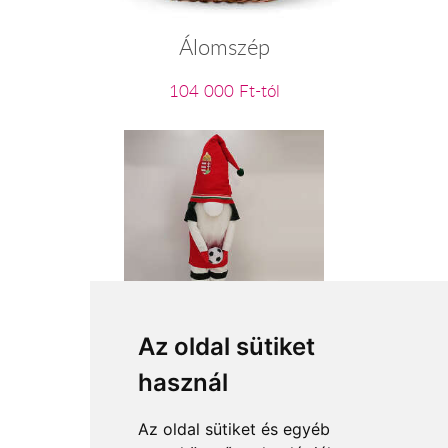
Álomszép
104 000 Ft-tól
Magyar Válogatott szurkoló manó
Az oldal sütiket
használ
18 560 Ft-tól
Az oldal sütiket és egyéb