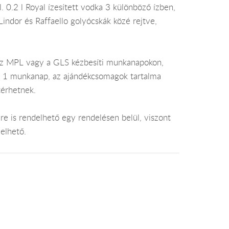
 0.2 l Royal ízesített vodka 3 különböző ízben,
Lindor és Raffaello golyócskák közé rejtve,
az MPL vagy a GLS kézbesíti munkanapokon,
je 1 munkanap, az ajándékcsomagok tartalma
térhetnek.
e is rendelhető egy rendelésen belül, viszont
elhető.