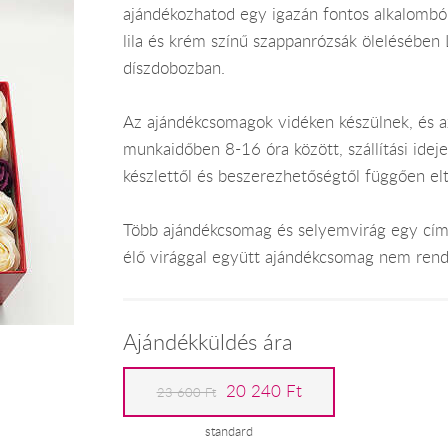
ajándékozhatod egy igazán fontos alkalomból.
lila és krém színű szappanrózsák ölelésében 
díszdobozban.
Az ajándékcsomagok vidéken készülnek, és 
munkaidőben 8-16 óra között, szállítási ide
készlettől és beszerezhetőségtől függően el
Több ajándékcsomag és selyemvirág egy címr
élő virággal együtt ajándékcsomag nem rend
Ajándékküldés ára
20 240 Ft
23 600 Ft
standard