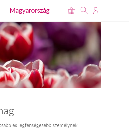
Magyarország
mag
ntosabb és legfenségesebb személynek