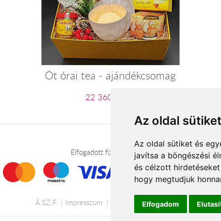
Öt órai tea - ajándékcsomag
22 360 Ft-tól
Az oldal sütike
Az oldal sütiket és e
Elfogadott fizetési módok
javítsa a böngészési é
és célzott hirdetéseket
hogy megtudjuk honnan
Á.SZ.F.
Impresszum
Adatkezelési tájékoztató
Elfogadom
Elutas