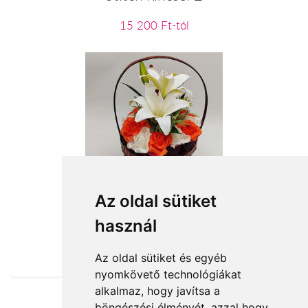
15 200 Ft-tól
Kosárnyi szépség
Az oldal sütiket
használ
16 320 Ft-tól
Az oldal sütiket és egyéb
nyomkövető technológiákat
alkalmaz, hogy javítsa a
böngészési élményét, azzal hogy