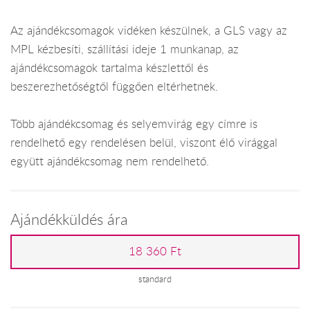
Az ajándékcsomagok vidéken készülnek, a GLS vagy az
MPL kézbesíti, szállítási ideje 1 munkanap, az
ajándékcsomagok tartalma készlettől és
beszerezhetőségtől függően eltérhetnek.
Több ajándékcsomag és selyemvirág egy címre is
rendelhető egy rendelésen belül, viszont élő virággal
együtt ajándékcsomag nem rendelhető.
Ajándékküldés ára
18 360 Ft
standard