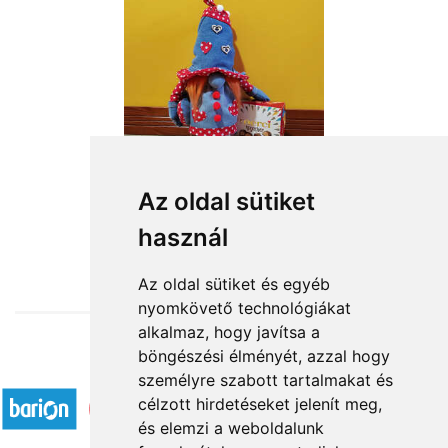
Cukorfalat
Az oldal sütiket
használ
18 360 Ft-tól
Az oldal sütiket és egyéb
nyomkövető technológiákat
alkalmaz, hogy javítsa a
böngészési élményét, azzal hogy
Elfogadott fizetési módok
személyre szabott tartalmakat és
célzott hirdetéseket jelenít meg,
és elemzi a weboldalunk