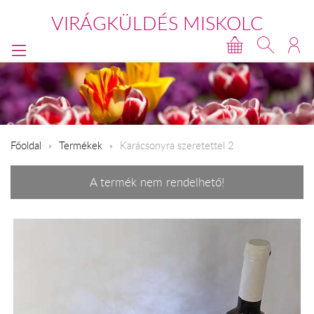
VIRÁGKÜLDÉS MISKOLC
Főoldal
Termékek
Karácsonyra szeretettel 2
A termék nem rendelhető!