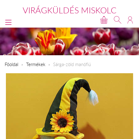
VIRÁGKÜLDÉS MISKOLC
Főoldal
Termékek
Sárga-zöld manófiú