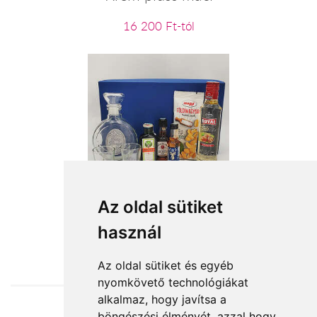
16 200 Ft-tól
Boldog névnapot
Az oldal sütiket
használ
19 160 Ft-tól
Az oldal sütiket és egyéb
nyomkövető technológiákat
alkalmaz, hogy javítsa a
böngészési élményét, azzal hogy