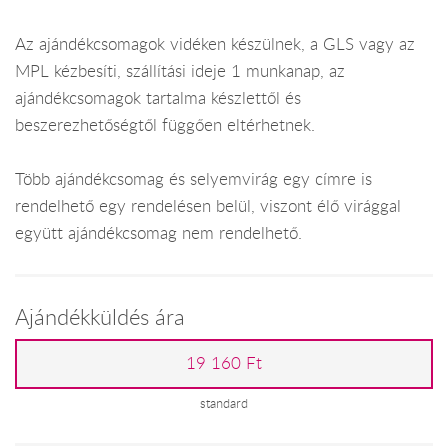
Az ajándékcsomagok vidéken készülnek, a GLS vagy az
MPL kézbesíti, szállítási ideje 1 munkanap, az
ajándékcsomagok tartalma készlettől és
beszerezhetőségtől függően eltérhetnek.
Több ajándékcsomag és selyemvirág egy címre is
rendelhető egy rendelésen belül, viszont élő virággal
együtt ajándékcsomag nem rendelhető.
Ajándékküldés ára
19 160 Ft
standard