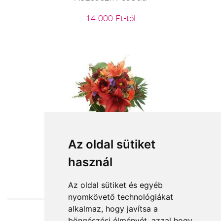
14 000 Ft-tól
Narancs üdvözlet
Az oldal sütiket
használ
31 020 Ft-tól
Az oldal sütiket és egyéb
nyomkövető technológiákat
alkalmaz, hogy javítsa a
böngészési élményét, azzal hogy