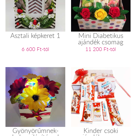
Asztali képkeret 1
Mini Diabetikus
ajándék csomag
6 600 Ft-tól
11 200 Ft-tól
Gyönyörűmnek-
Kinder csoki