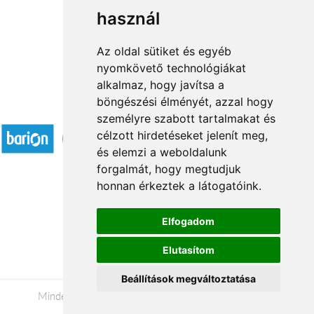
használ
1
2
3
...
11
12
→
Az oldal sütiket és egyéb
nyomkövető technológiákat
alkalmaz, hogy javítsa a
böngészési élményét, azzal hogy
Elfogadott fizetési módok
személyre szabott tartalmakat és
célzott hirdetéseket jelenít meg,
és elemzi a weboldalunk
forgalmát, hogy megtudjuk
honnan érkeztek a látogatóink.
Á.SZ.F.
Elfogadom
Impresszum
Elutasítom
Adatkezelési tájékoztató
Beállítások megváltoztatása
Minden jog fenntartva © 2026 |
+36 20 488-8362
|
www.viragkuldesmiskolc.hu