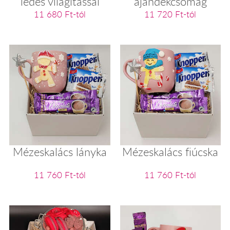
ledes világítással
ajándékcsomag
11 680 Ft-tól
11 720 Ft-tól
Mézeskalács lányka
Mézeskalács fiúcska
11 760 Ft-tól
11 760 Ft-tól