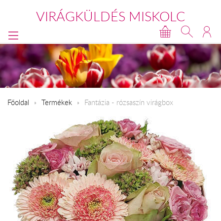
VIRÁGKÜLDÉS MISKOLC
Főoldal
Termékek
Fantázia - rózsaszín virágbox