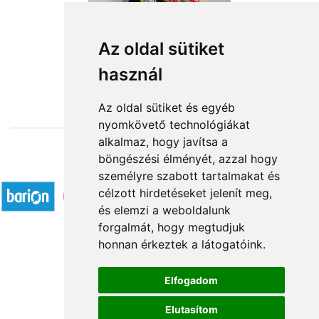
Boldog Születésnapot
Az oldal sütiket
használ
23 960 Ft-tól
Az oldal sütiket és egyéb
nyomkövető technológiákat
alkalmaz, hogy javítsa a
böngészési élményét, azzal hogy
Elfogadott fizetési módok
személyre szabott tartalmakat és
célzott hirdetéseket jelenít meg,
és elemzi a weboldalunk
forgalmát, hogy megtudjuk
honnan érkeztek a látogatóink.
Á.SZ.F.
Elfogadom
Impresszum
Elutasítom
Adatkezelési tájékoztató