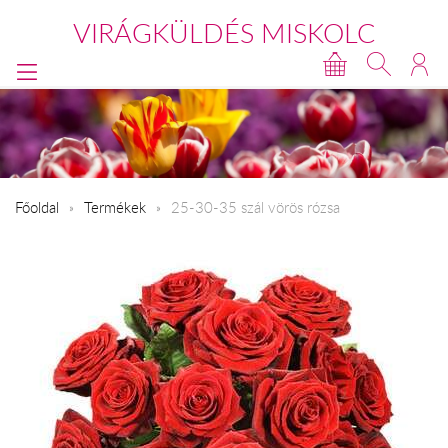
VIRÁGKÜLDÉS MISKOLC
Főoldal
Termékek
25-30-35 szál vörös rózsa