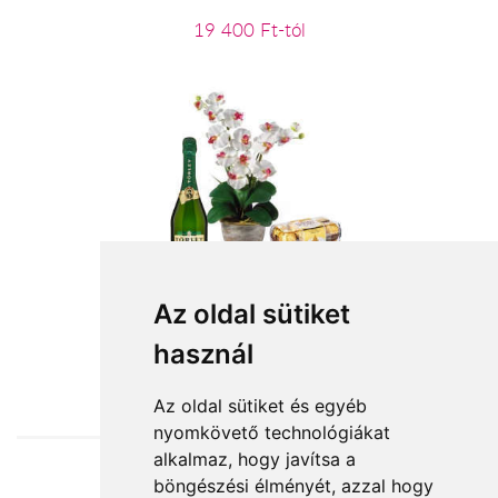
19 400 Ft-tól
Jókívánság
Az oldal sütiket
használ
27 800 Ft-tól
Az oldal sütiket és egyéb
nyomkövető technológiákat
alkalmaz, hogy javítsa a
böngészési élményét, azzal hogy