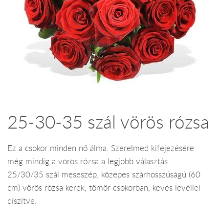
25-30-35 szál vörös rózsa
Ez a csokor minden nő álma. Szerelmed kifejezésére
még mindig a vörös rózsa a legjobb választás.
25/30/35 szál meseszép, közepes szárhosszúságú (60
cm) vörös rózsa kerek, tömör csokorban, kevés levéllel
díszítve.