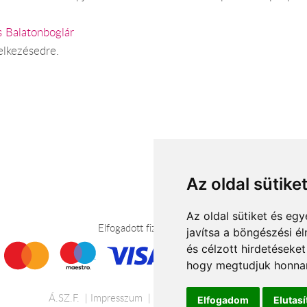
s Balatonboglár
elkezésedre.
Az oldal sütike
Az oldal sütiket és e
Elfogadott fizetési módok
javítsa a böngészési é
és célzott hirdetéseket
hogy megtudjuk honnan
Á.SZ.F.
Impresszum
Adatkezelési tájékoztató
Elfogadom
Elutas