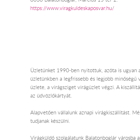
https://www.viragkuldeskaposvar.hu/
Üzletünket 1990-ben nyitottuk, azóta is ugyan az
üzletünkben a legfrissebb és legjobb minőségű vi
üzlete, a virágsziget virágüzlet végzi. A kiszál
az üdvözlőkártyát.
Alapvetően vállalunk aznapi virágkiszállítást. 
tudjanak készülni.
Virágküldő szolgálatunk Balatonboglár városba a