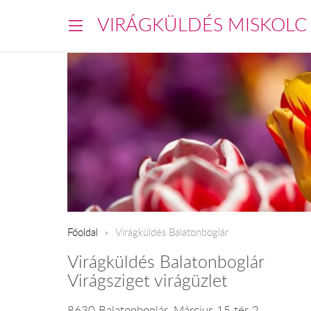
VIRÁGKÜLDÉS MISKOLC
Főoldal
Virágküldés Balatonboglár
Virágküldés Balatonboglár
Virágsziget virágüzlet
8630 Balatonboglár, Március 15 tér 2.