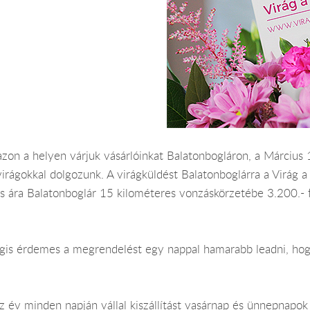
on a helyen várjuk vásárlóinkat Balatonbogláron, a Március 15
rágokkal dolgozunk. A virágküldést Balatonboglárra a Virág a 
lítás ára Balatonboglár 15 kilométeres vonzáskörzetébe 3.200.-
Mégis érdemes a megrendelést egy nappal hamarabb leadni, hog
z év minden napján vállal kiszállítást vasárnap és ünnepnapok 