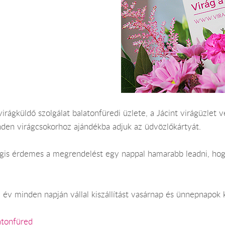
irágküldő szolgálat balatonfüredi üzlete, a Jácint virágüzlet v
nden virágcsokorhoz ajándékba adjuk az üdvözlőkártyát.
Mégis érdemes a megrendelést egy nappal hamarabb leadni, hog
 év minden napján vállal kiszállítást vasárnap és ünnepnapok k
atonfüred