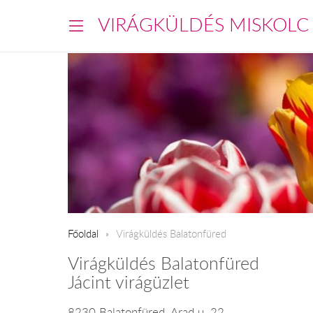
VIRÁGKÜLDÉS MISKOLC
Főoldal
Virágküldés Balatonfüred
Virágküldés Balatonfüred
Jácint virágüzlet
8230 Balatonfüred, Arad u. 22.