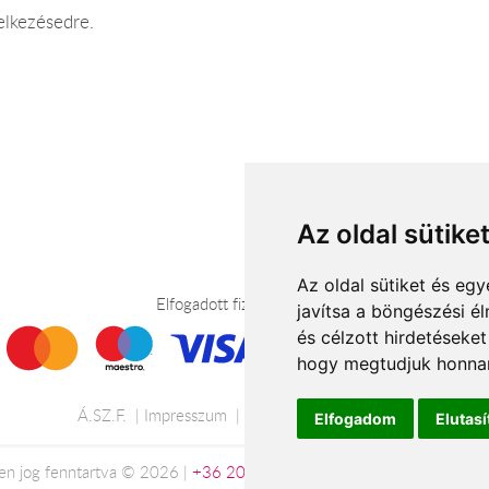
elkezésedre.
Az oldal sütike
Az oldal sütiket és e
Elfogadott fizetési módok
javítsa a böngészési é
és célzott hirdetéseket
hogy megtudjuk honnan
Á.SZ.F.
Impresszum
Adatkezelési tájékoztató
Elfogadom
Elutas
en jog fenntartva © 2026 |
+36 20 488-8362
| www.viragkuldesmisk