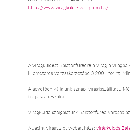
https://www.viragkuldesveszprem.hu/
A virágküldést Balatonfüredre a Virág a Világba v
kilométeres vonzáskörzetébe 3.200.- forint. Mi
Alapvetően vállalunk aznapi virágkiszállítást. 
tudjanak készülni.
Virágküldő szolgálatunk Balatonfüred városba az
A Jácint virágüzlet webáruháza:
virágküldés Bal