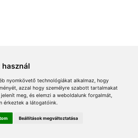
t használ
gyéb nyomkövető technológiákat alkalmaz, hogy
lményét, azzal hogy személyre szabott tartalmakat
 jelenít meg, és elemzi a weboldalunk forgalmát,
 érkeztek a látogatóink.
ítom
Beállítások megváltoztatása
olc.hu