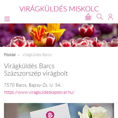
VIRÁGKÜLDÉS MISKOLC
Főoldal
Virágküldés Barcs
Virágküldés Barcs
Százszorszép virágbolt
7570 Barcs, Bajcsy-Zs. U. 54.
https://www.viragkuldeskaposvar.hu/