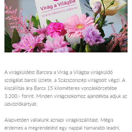
A virágküldést Barcsra a Virág a Világba virágküldő
szolgálat barcsi üzlete, a Százszorszép virágbolt végzi. A
kiszállítás ára Barcs 15 kilométeres vonzáskörzetébe
3.200.- forint. Minden virágcsokorhoz ajándékba adjuk az
üdvözlőkártyát.
Alapvetően vállalunk aznapi virágkiszállítást. Mégis
érdemes a megrendelést egy nappal hamarabb leadni,