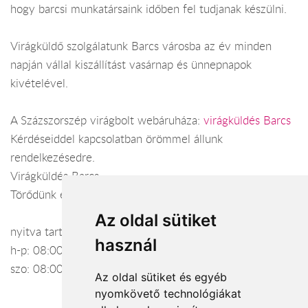
hogy barcsi munkatársaink időben fel tudjanak készülni.
Virágküldő szolgálatunk Barcs városba az év minden
napján vállal kiszállítást vasárnap és ünnepnapok
kivételével.
A Százszorszép virágbolt webáruháza:
virágküldés Barcs
Kérdéseiddel kapcsolatban örömmel állunk
rendelkezésedre.
Virágküldés Barcs
Törődünk egymással
Az oldal sütiket
nyitva tartás:
használ
h-p: 08:00-17:00
szo: 08:00-12:00
Az oldal sütiket és egyéb
nyomkövető technológiákat