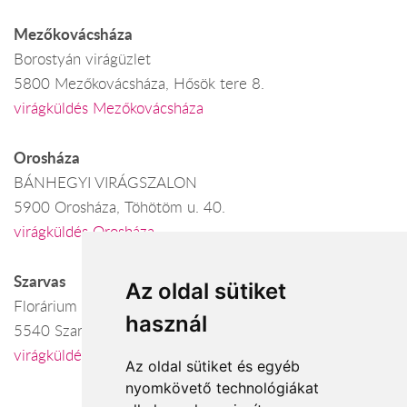
Mezőkovácsháza
Borostyán virágüzlet
5800 Mezőkovácsháza, Hősök tere 8.
virágküldés Mezőkovácsháza
Orosháza
BÁNHEGYI VIRÁGSZALON
5900 Orosháza, Töhötöm u. 40.
virágküldés Orosháza
Szarvas
Az oldal sütiket
Florárium
használ
5540 Szarvas, Lehel u. 3-5.
virágküldés Szarvas
Az oldal sütiket és egyéb
nyomkövető technológiákat