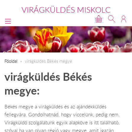
VIRÁGKÜLDÉS MISKOLC
Főoldal
virágküldés Békés megye
virágküldés Békés
megye:
Békés megye a virágküldés és az ajándékküldés
fellegvára. Gondolhatnád, hogy viccelünk, pedig nem.
Virágküldő szolgálatunk egyik alapköve is itt található,
szóval ha van olyan régió vagy megye, amit igazán