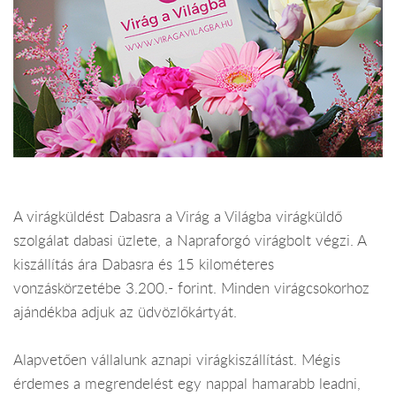
A virágküldést Dabasra a Virág a Világba virágküldő
szolgálat dabasi üzlete, a Napraforgó virágbolt végzi. A
kiszállítás ára Dabasra és 15 kilométeres
vonzáskörzetébe 3.200.- forint. Minden virágcsokorhoz
ajándékba adjuk az üdvözlőkártyát.
Alapvetően vállalunk aznapi virágkiszállítást. Mégis
érdemes a megrendelést egy nappal hamarabb leadni,