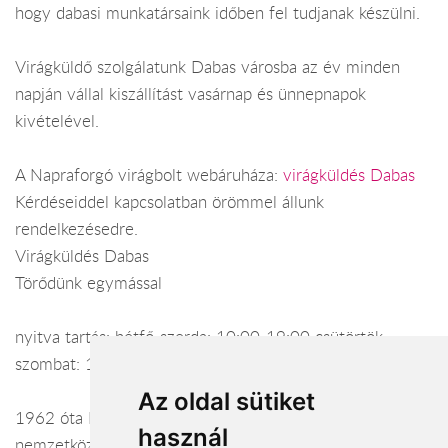
hogy dabasi munkatársaink időben fel tudjanak készülni.
Virágküldő szolgálatunk Dabas városba az év minden
napján vállal kiszállítást vasárnap és ünnepnapok
kivételével.
A Napraforgó virágbolt webáruháza:
virágküldés Dabas
Kérdéseiddel kapcsolatban örömmel állunk
rendelkezésedre.
Virágküldés Dabas
Törődünk egymással
nyitva tartás: hétfő-szerda: 10:00-19:00 csütörtök-
szombat: 10:00-20:00 vasárnap: 10:00-18:00
Az oldal sütiket
1962 óta Lakatosék virágai Önökért! Belföldi és
használ
nemzetközi virágküldés. (csokrok, kosarak, tálak,