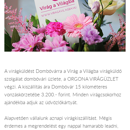
A virágküldést Dombóvárra a Virág a Világba virágküldő
szolgálat dombóvári üzlete, a ORGONA VIRÁGÜZLET
végzi. A kiszállítás ára Dombóvár 15 kilométeres
vonzáskörzetébe 3.200.- forint. Minden virágcsokorhoz
ajándékba adjuk az üdvözlőkártyát.
Alapvetően vállalunk aznapi virágkiszállítást. Mégis
érdemes a megrendelést egy nappal hamarabb leadni,