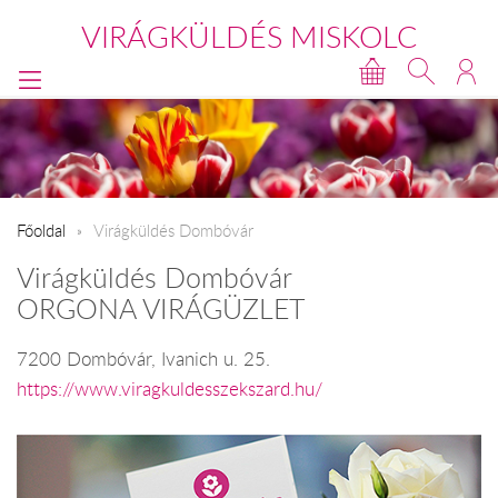
VIRÁGKÜLDÉS MISKOLC
Főoldal
Virágküldés Dombóvár
Virágküldés Dombóvár
ORGONA VIRÁGÜZLET
7200 Dombóvár, Ivanich u. 25.
https://www.viragkuldesszekszard.hu/