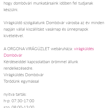
hogy dombóvári munkatársaink időben fel tudjanak
készülni.
Virágküldő szolgálatunk Dombóvár városba az év minden
napján vállal kiszállítást vasárnap és ünnepnapok
kivételével.
A ORGONA VIRÁGÜZLET webáruháza:
virágküldés
Dombóvár
Kérdéseiddel kapcsolatban örömmel állunk
rendelkezésedre.
Virágküldés Dombóvár
Törődünk egymással
nyitva tartás:
h-p: 07:30-17:00
szo: 08:00-13:00