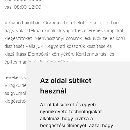
vas: 08:00-12:00
Virágboltjainkban: Orgona a hotel előtt és a Tesco-ban
nagy választékban kínálunk vágott és cserepes virágokat,
kiegészítőket. Menyasszonyi csokrok, esküvők teljes körű
díszítését vállaljuk. Kegyeleti koszorúk készítése és
kiszállítása Dombóvár környékén. Kertfenntartás- és
építés magán és közületi célra is!
tevékenység:
Az oldal sütiket
Virágküldés Dombóvár. Vágott- és cserepes virágok, dísz-
használ
és gyümölcsfák, cserjék, Florasca virágföldek,
kiegészítők. Menyasszonyi csokrok, esküvői dekorációk
Az oldal sütiket és egyéb
nyomkövető technológiákat
alkalmaz, hogy javítsa a
böngészési élményét, azzal hogy
Elfogadott fizetési módok