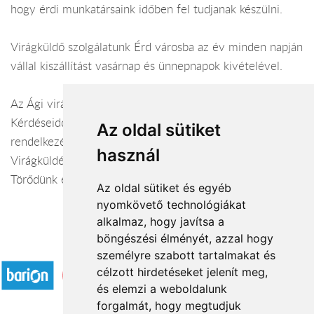
hogy érdi munkatársaink időben fel tudjanak készülni.
Virágküldő szolgálatunk Érd városba az év minden napján
vállal kiszállítást vasárnap és ünnepnapok kivételével.
Az Ági virágüzlet virágüzlet webáruháza:
virágküldés Érd
Kérdéseiddel kapcsolatban örömmel állunk
Az oldal sütiket
rendelkezésedre.
használ
Virágküldés Érd
Törődünk egymással
Az oldal sütiket és egyéb
nyomkövető technológiákat
alkalmaz, hogy javítsa a
böngészési élményét, azzal hogy
Elfogadott fizetési módok
személyre szabott tartalmakat és
célzott hirdetéseket jelenít meg,
és elemzi a weboldalunk
forgalmát, hogy megtudjuk