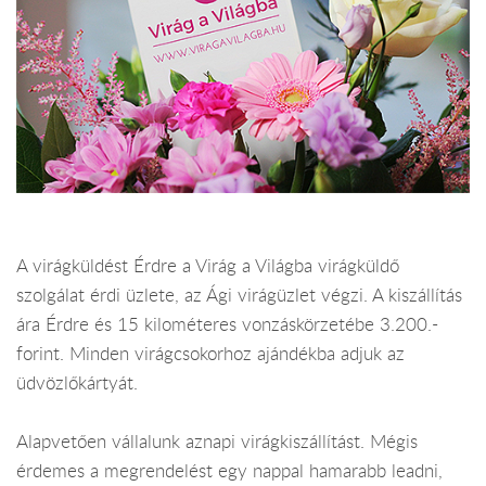
A virágküldést Érdre a Virág a Világba virágküldő
szolgálat érdi üzlete, az Ági virágüzlet végzi. A kiszállítás
ára Érdre és 15 kilométeres vonzáskörzetébe 3.200.-
forint. Minden virágcsokorhoz ajándékba adjuk az
üdvözlőkártyát.
Alapvetően vállalunk aznapi virágkiszállítást. Mégis
érdemes a megrendelést egy nappal hamarabb leadni,