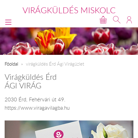
VIRÁGKÜLDÉS MISKOLC
Főoldal
virágküldés Érd Ági Virágüzlet
Virágküldés Érd
ÁGI VIRÁG
2030 Érd, Fehérvári út 49.
https://www.viragavilagba.hu