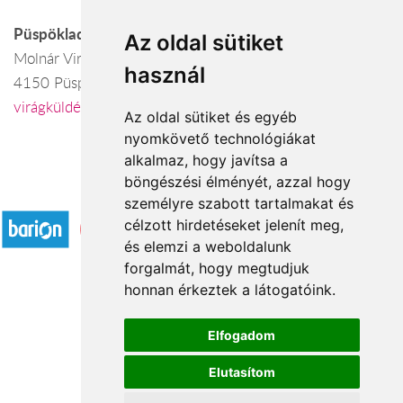
Püspökladány
Az oldal sütiket
Molnár Virágbolt
használ
4150 Püspökladány, Szent István u 1
virágküldés Püspökladány
Az oldal sütiket és egyéb
nyomkövető technológiákat
alkalmaz, hogy javítsa a
böngészési élményét, azzal hogy
Elfogadott fizetési módok
személyre szabott tartalmakat és
célzott hirdetéseket jelenít meg,
és elemzi a weboldalunk
forgalmát, hogy megtudjuk
honnan érkeztek a látogatóink.
Á.SZ.F.
Elfogadom
Impresszum
Elutasítom
Adatkezelési tájékoztató