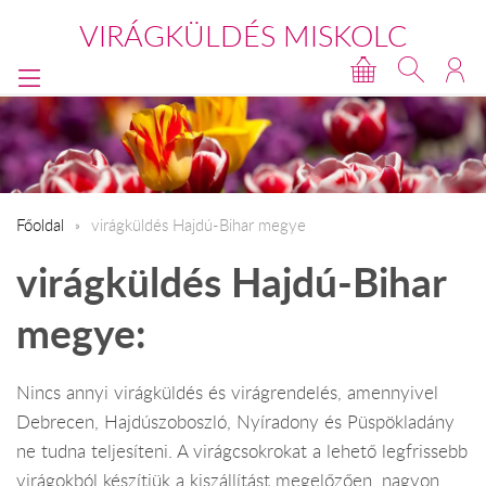
VIRÁGKÜLDÉS MISKOLC
Főoldal
virágküldés Hajdú-Bihar megye
virágküldés Hajdú-Bihar
megye:
Nincs annyi virágküldés és virágrendelés, amennyivel
Debrecen, Hajdúszoboszló, Nyíradony és Püspökladány
ne tudna teljesíteni. A virágcsokrokat a lehető legfrissebb
virágokból készítjük a kiszállítást megelőzően, nagyon