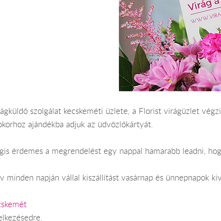
ágküldő szolgálat kecskeméti üzlete, a Florist virágüzlet végzi
okorhoz ajándékba adjuk az üdvözlőkártyát.
Mégis érdemes a megrendelést egy nappal hamarabb leadni, hog
 minden napján vállal kiszállítást vasárnap és ünnepnapok kiv
cskemét
elkezésedre.