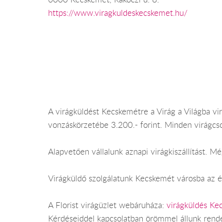
https://www.viragkuldeskecskemet.hu/
A virágküldést Kecskemétre a Virág a Világba vir
vonzáskörzetébe 3.200.- forint. Minden virágcs
Alapvetően vállalunk aznapi virágkiszállítást. 
Virágküldő szolgálatunk Kecskemét városba az év
A Florist virágüzlet webáruháza:
virágküldés Ke
Kérdéseiddel kapcsolatban örömmel állunk rend