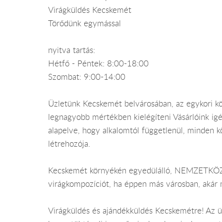
Virágküldés Kecskemét
Törődünk egymással
nyitva tartás:
Hétfő - Péntek: 8:00-18:00
Szombat: 9:00-14:00
Üzletünk Kecskemét belvárosában, az egykori kö
legnagyobb mértékben kielégíteni Vásárlóink ig
alapelve, hogy alkalomtól függetlenül, minden k
létrehozója.
Kecskemét környékén egyedülálló, NEMZETKÖZI
virágkompozíciót, ha éppen más városban, akár 
Virágküldés és ajándékküldés Kecskemétre! Az üz