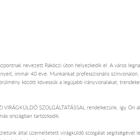
zpontnak nevezett Rákóczi úton helyezkedik el. A város legn
ényeit, immár 40 éve. Munkánkat professzionális színvonalon,
örülmény között kövessük a legújabb irányvonalakat, trendeket
 VIRÁGKÜLDŐ SZOLGÁLTATÁSSAL rendelkezünk, így Ön akkor 
más országban tartózkodik.
letünk által üzemeltetett virágküldő szolgálat segítségével l