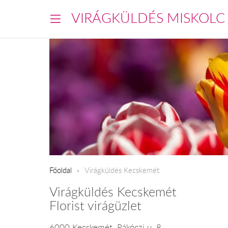
VIRÁGKÜLDÉS MISKOLC
Főoldal
Virágküldés Kecskemét
Virágküldés Kecskemét
Florist virágüzlet
6000 Kecskemét, Rákóczi u. 8.