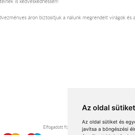
tteinek is kedveskedhessen!
ezményes áron biztosítjuk a nálunk megrendelt virágok és ajá
Az oldal sütike
Az oldal sütiket és e
Elfogadott fizetési módok
javítsa a böngészési é