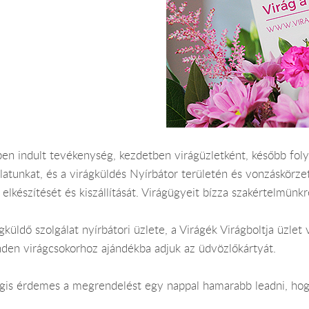
n indult tevékenység, kezdetben virágüzletként, később foly
latunkat, és a virágküldés Nyírbátor területén és vonzáskörzeté
elkészítését és kiszállítását. Virágügyeit bízza szakértelmünkr
küldő szolgálat nyírbátori üzlete, a Virágék Virágboltja üzlet v
nden virágcsokorhoz ajándékba adjuk az üdvözlőkártyát.
Mégis érdemes a megrendelést egy nappal hamarabb leadni, hog