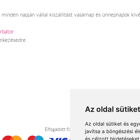
minden napján vállal kiszállítást vasárnap és ünnepnapok kivé
rbátor
elkezésedre.
Az oldal sütike
Az oldal sütiket és e
Elfogadott fizetési módok
javítsa a böngészési é
és célzott hirdetéseket