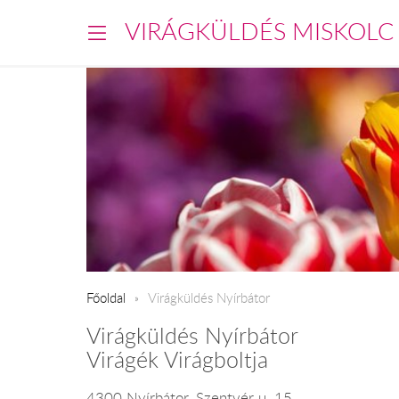
VIRÁGKÜLDÉS MISKOLC
Főoldal
Virágküldés Nyírbátor
Virágküldés Nyírbátor
Virágék Virágboltja
4300 Nyírbátor, Szentvér u. 15.