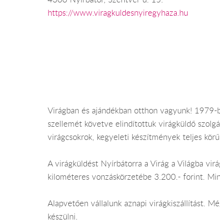
https://www.viragkuldesnyiregyhaza.hu
Virágban és ajándékban otthon vagyunk! 1979-be
szellemét követve elindítottuk virágküldő szolgá
virágcsokrok, kegyeleti készítmények teljes körű 
A virágküldést Nyírbátorra a Virág a Világba virág
kilométeres vonzáskörzetébe 3.200.- forint. Mi
Alapvetően vállalunk aznapi virágkiszállítást. 
készülni.