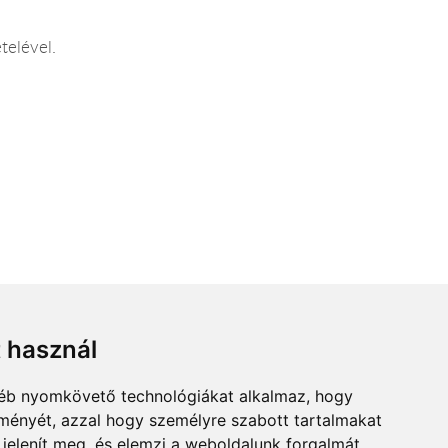
telével.
t használ
gyéb nyomkövető technológiákat alkalmaz, hogy
lményét, azzal hogy személyre szabott tartalmakat
 jelenít meg, és elemzi a weboldalunk forgalmát,