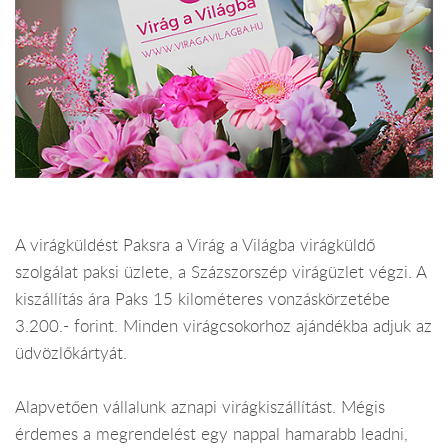
A virágküldést Paksra a Virág a Világba virágküldő
szolgálat paksi üzlete, a Százszorszép virágüzlet végzi. A
kiszállítás ára Paks 15 kilométeres vonzáskörzetébe
3.200.- forint. Minden virágcsokorhoz ajándékba adjuk az
üdvözlőkártyát.
Alapvetően vállalunk aznapi virágkiszállítást. Mégis
érdemes a megrendelést egy nappal hamarabb leadni,