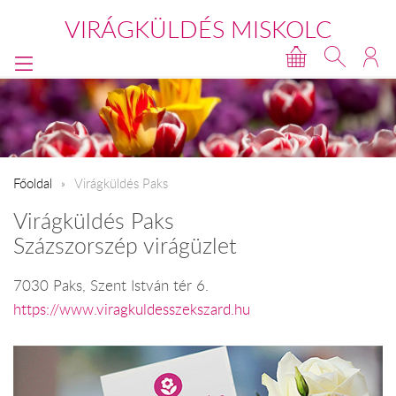
VIRÁGKÜLDÉS MISKOLC
Főoldal
Virágküldés Paks
Virágküldés Paks
Százszorszép virágüzlet
7030 Paks, Szent István tér 6.
https://www.viragkuldesszekszard.hu