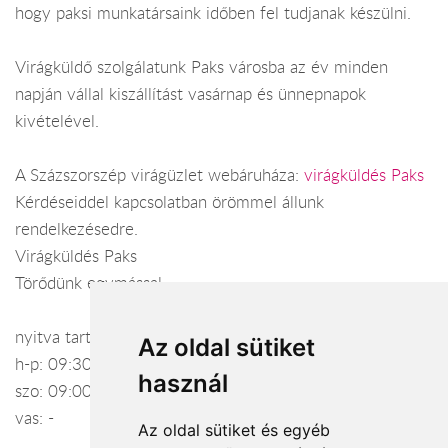
hogy paksi munkatársaink időben fel tudjanak készülni.
Virágküldő szolgálatunk Paks városba az év minden
napján vállal kiszállítást vasárnap és ünnepnapok
kivételével.
A Százszorszép virágüzlet webáruháza:
virágküldés Paks
Kérdéseiddel kapcsolatban örömmel állunk
rendelkezésedre.
Virágküldés Paks
Törődünk egymással
nyitva tartás:
Az oldal sütiket
h-p: 09:30-17:30
használ
szo: 09:00-12:00
vas: -
Az oldal sütiket és egyéb