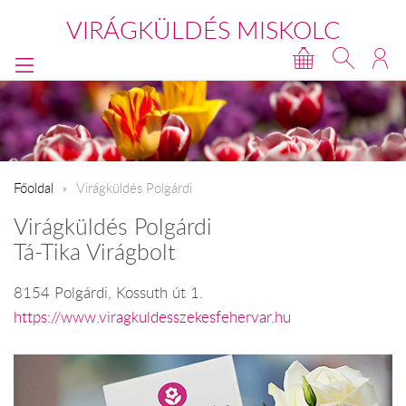
VIRÁGKÜLDÉS MISKOLC
Főoldal
Virágküldés Polgárdi
Virágküldés Polgárdi
Tá-Tika Virágbolt
8154 Polgárdi, Kossuth út 1.
https://www.viragkuldesszekesfehervar.hu