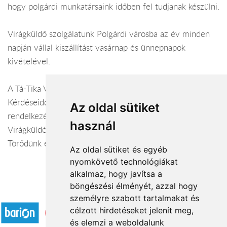
hogy polgárdi munkatársaink időben fel tudjanak készülni.
Virágküldő szolgálatunk Polgárdi városba az év minden
napján vállal kiszállítást vasárnap és ünnepnapok
kivételével.
A Tá-Tika Virágbolt webáruháza:
virágküldés Polgárd
i
Kérdéseiddel kapcsolatban örömmel állunk
Az oldal sütiket
rendelkezésedre.
használ
Virágküldés Polgárdi
Törődünk egymással
Az oldal sütiket és egyéb
nyomkövető technológiákat
alkalmaz, hogy javítsa a
böngészési élményét, azzal hogy
Elfogadott fizetési módok
személyre szabott tartalmakat és
célzott hirdetéseket jelenít meg,
és elemzi a weboldalunk