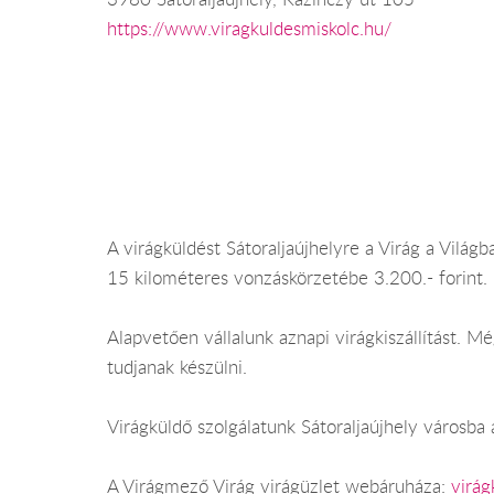
https://www.viragkuldesmiskolc.hu/
A virágküldést Sátoraljaújhelyre a Virág a Világba
15 kilométeres vonzáskörzetébe 3.200.- forint.
Alapvetően vállalunk aznapi virágkiszállítást. 
tudjanak készülni.
Virágküldő szolgálatunk Sátoraljaújhely városba 
A Virágmező Virág virágüzlet webáruháza:
virág