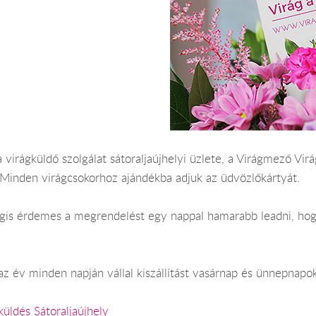
 virágküldő szolgálat sátoraljaújhelyi üzlete, a Virágmező Virág
 Minden virágcsokorhoz ajándékba adjuk az üdvözlőkártyát.
Mégis érdemes a megrendelést egy nappal hamarabb leadni, hogy
az év minden napján vállal kiszállítást vasárnap és ünnepnapok
küldés Sátoraljaújhely