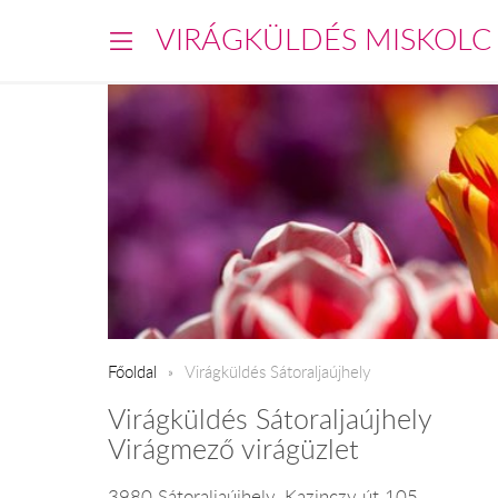
VIRÁGKÜLDÉS MISKOLC
Főoldal
Virágküldés Sátoraljaújhely
Virágküldés Sátoraljaújhely
Virágmező virágüzlet
3980 Sátoraljaújhely, Kazinczy út 105