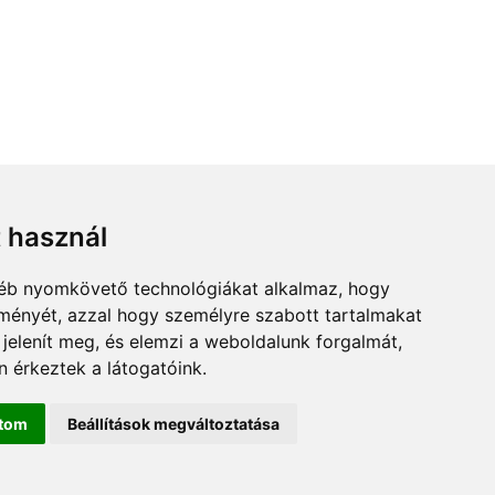
t használ
gyéb nyomkövető technológiákat alkalmaz, hogy
lményét, azzal hogy személyre szabott tartalmakat
 jelenít meg, és elemzi a weboldalunk forgalmát,
 érkeztek a látogatóink.
ítom
Beállítások megváltoztatása
olc.hu