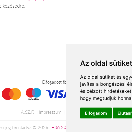
elkezésedre.
Az oldal sütike
Az oldal sütiket és e
Elfogadott fizetési módok
javítsa a böngészési é
és célzott hirdetéseket
hogy megtudjuk honnan
Á.SZ.F.
Impresszum
Adatkezelési tájékoztató
Elfogadom
Elutas
en jog fenntartva © 2026 |
+36 20 488-8362
| www.viragkuldesmisk