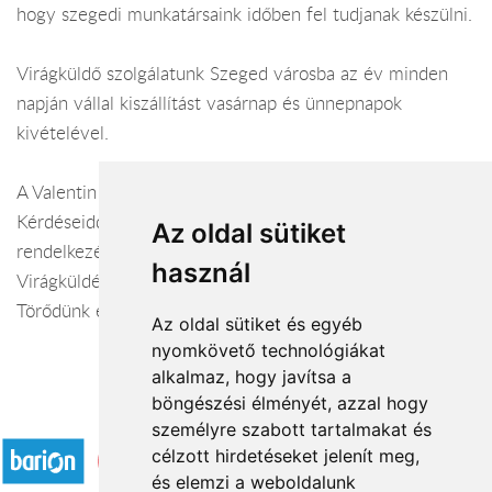
hogy szegedi munkatársaink időben fel tudjanak készülni.
Virágküldő szolgálatunk Szeged városba az év minden
napján vállal kiszállítást vasárnap és ünnepnapok
kivételével.
A Valentin virágüzlet webáruháza:
virágküldés Szeged
Kérdéseiddel kapcsolatban örömmel állunk
Az oldal sütiket
rendelkezésedre.
használ
Virágküldés Szeged
Törődünk egymással
Az oldal sütiket és egyéb
nyomkövető technológiákat
alkalmaz, hogy javítsa a
böngészési élményét, azzal hogy
Elfogadott fizetési módok
személyre szabott tartalmakat és
célzott hirdetéseket jelenít meg,
és elemzi a weboldalunk