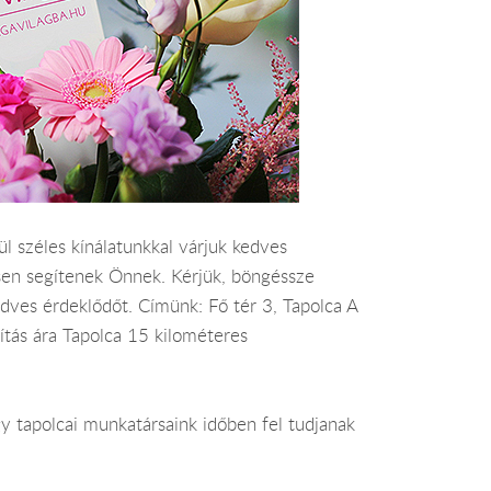
ül széles kínálatunkkal várjuk kedves
esen segítenek Önnek. Kérjük, böngéssze
edves érdeklődőt. Címünk: Fő tér 3, Tapolca A
lítás ára Tapolca 15 kilométeres
y tapolcai munkatársaink időben fel tudjanak