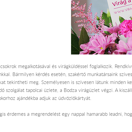
csokrok megalkotásával és virágküldéssel foglalkozik. Rendkív
inkkal. Bármilyen kérdés esetén, szakértő munkatársaink szív
nkat tekintheti meg. Személyesen is szívesen látunk minden k
dő szolgálat tapolcai üzlete, a Bodza virágüzlet végzi. A kiszál
okorhoz ajándékba adjuk az üdvözlőkártyát.
Mégis érdemes a megrendelést egy nappal hamarabb leadni, hog