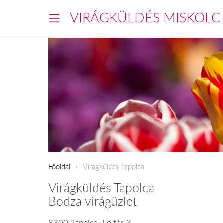
VIRÁGKÜLDÉS MISKOLC
Főoldal
Virágküldés Tapolca
Virágküldés Tapolca
Bodza virágüzlet
8300 Tapolca, Fő tér 3.