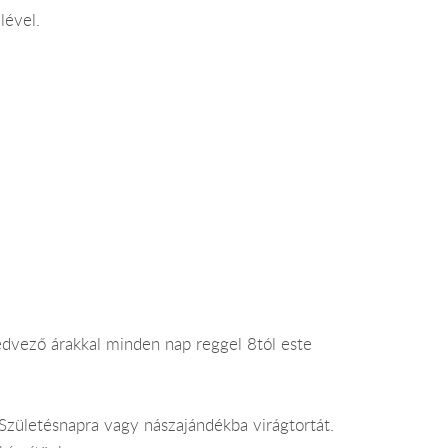
lével.
kedvező árakkal minden nap reggel 8tól este
 Születésnapra vagy nászajándékba virágtortát.