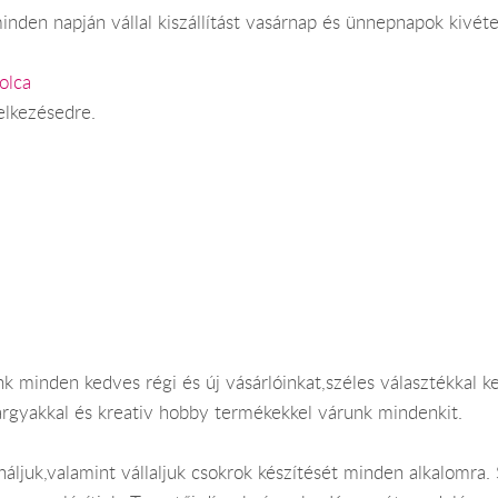
nden napján vállal kiszállítást vasárnap és ünnepnapok kivéte
olca
elkezésedre.
k minden kedves régi és új vásárlóinkat,széles választékkal 
árgyakkal és kreativ hobby termékekkel várunk mindenkit.
náljuk,valamint vállaljuk csokrok készítését minden alkalomra.