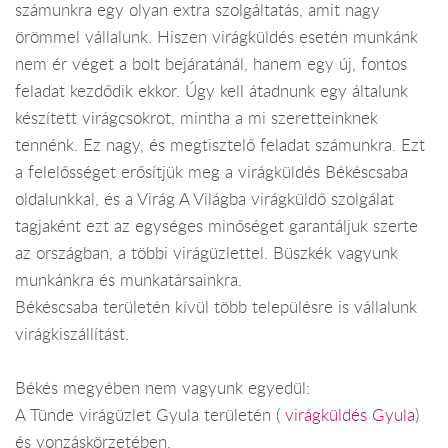
számunkra egy olyan extra szolgáltatás, amit nagy
örömmel vállalunk. Hiszen virágküldés esetén munkánk
nem ér véget a bolt bejáratánál, hanem egy új, fontos
feladat kezdődik ekkor. Úgy kell átadnunk egy általunk
készített virágcsokrot, mintha a mi szeretteinknek
tennénk. Ez nagy, és megtisztelő feladat számunkra. Ezt
a felelősséget erősítjük meg a virágküldés Békéscsaba
oldalunkkal, és a Virág A Világba virágküldő szolgálat
tagjaként ezt az egységes minőséget garantáljuk szerte
az országban, a többi virágüzlettel. Büszkék vagyunk
munkánkra és munkatársainkra.
Békéscsaba területén kívül több településre is vállalunk
virágkiszállítást.
Békés megyében nem vagyunk egyedül:
A Tünde virágüzlet Gyula területén (
virágküldés Gyula
)
és vonzáskörzetében.