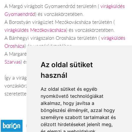
A Margó virágbolt Gyomaendrőd területén (
virágküldés
Gyomaendrőd
) és vonzáskörzetében.
A Borostyán virágüzlet Mezőkovácsháza területén (
virágküldés Mezőkovácsháza
) és vonzáskörzetében.
A Bánhegyi virágszalon Orosháza területén (
virágküldés
Orosháza
) és vonzáskörzetében.
A Margaréta virágüzlet Szarvas területén (
virágküldés
Szarvas
) és vonzáskörzetében.
Az oldal sütiket
használ
Így a virágküldés Békés megye városaiban és azok
vonzáskörzetében is gond nélkül megoldható. Várjuk
Az oldal sütiket és egyéb
szeretettel webáruházunkban!
nyomkövető technológiákat
alkalmaz, hogy javítsa a
böngészési élményét, azzal hogy
Elfogadott fizetési módok
személyre szabott tartalmakat és
célzott hirdetéseket jelenít meg,
és elemzi a weboldalunk