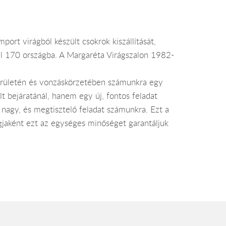
ort virágból készült csokrok kiszállítását,
 el 170 országba. A Margaréta Virágszalon 1982-
területén és vonzáskörzetében számunkra egy
t bejáratánál, hanem egy új, fontos feladat
 nagy, és megtisztelő feladat számunkra. Ezt a
agjaként ezt az egységes minőséget garantáljuk