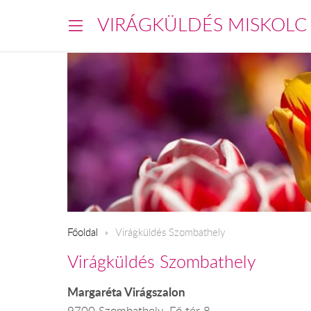
VIRÁGKÜLDÉS MISKOLC
Főoldal
Virágküldés Szombathely
Virágküldés Szombathely
Margaréta Virágszalon