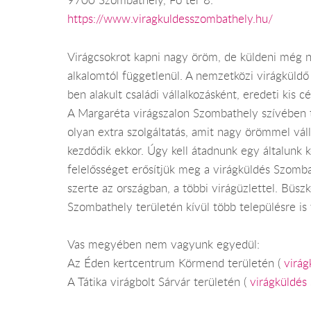
9700 Szombathely, Fő tér 8.
https://www.viragkuldesszombathely.hu/
Virágcsokrot kapni nagy öröm, de küldeni még nag
alkalomtól függetlenül. A nemzetközi virágküldő
ben alakult családi vállalkozásként, eredeti kis 
A Margaréta virágszalon Szombathely szívében t
olyan extra szolgáltatás, amit nagy örömmel vál
kezdődik ekkor. Úgy kell átadnunk egy általunk 
felelősséget erősítjük meg a virágküldés Szombat
szerte az országban, a többi virágüzlettel. Bü
Szombathely területén kívül több településre is vá
Vas megyében nem vagyunk egyedül:
Az Éden kertcentrum Körmend területén (
virá
A Tátika virágbolt Sárvár területén (
virágküldés