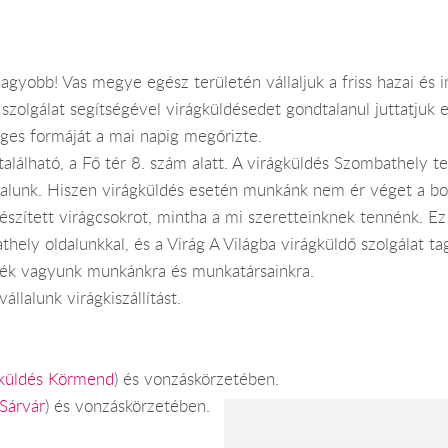
yobb! Vas megye egész területén vállaljuk a friss hazai és imp
 szolgálat segítségével virágküldésedet gondtalanul juttatjuk
céges formáját a mai napig megőrizte.
alálható, a Fő tér 8. szám alatt. A virágküldés Szombathely 
lalunk. Hiszen virágküldés esetén munkánk nem ér véget a bol
készített virágcsokrot, mintha a mi szeretteinknek tennénk. Ez
hely oldalunkkal, és a Virág A Világba virágküldő szolgálat t
szkék vagyunk munkánkra és munkatársainkra.
llalunk virágkiszállítást.
gküldés Körmend
) és vonzáskörzetében.
 Sárvár
) és vonzáskörzetében.