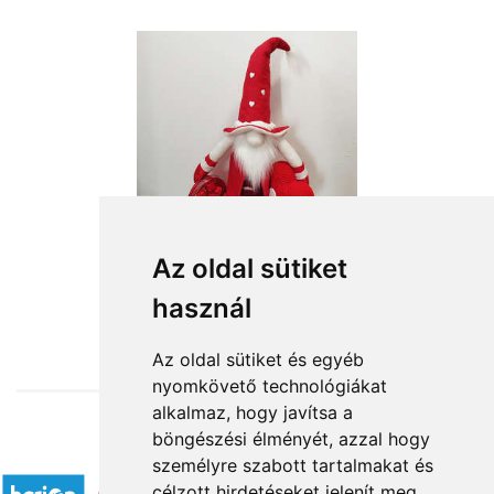
Az oldal sütiket
használ
from HUF19,600
Az oldal sütiket és egyéb
nyomkövető technológiákat
alkalmaz, hogy javítsa a
böngészési élményét, azzal hogy
Accepted payment methods
személyre szabott tartalmakat és
célzott hirdetéseket jelenít meg,