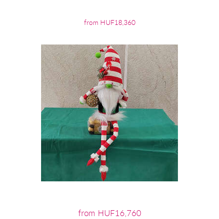
from HUF18,360
from HUF16,760