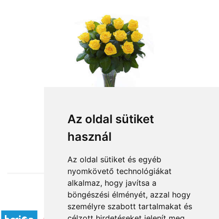
Az oldal sütiket
használ
from HUF3,800
Az oldal sütiket és egyéb
nyomkövető technológiákat
alkalmaz, hogy javítsa a
böngészési élményét, azzal hogy
Accepted payment methods
személyre szabott tartalmakat és
célzott hirdetéseket jelenít meg,