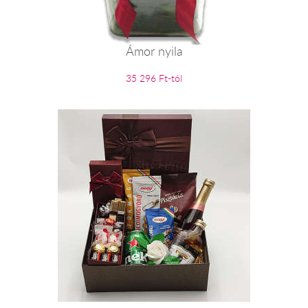
Ámor nyila
35 296 Ft-tól