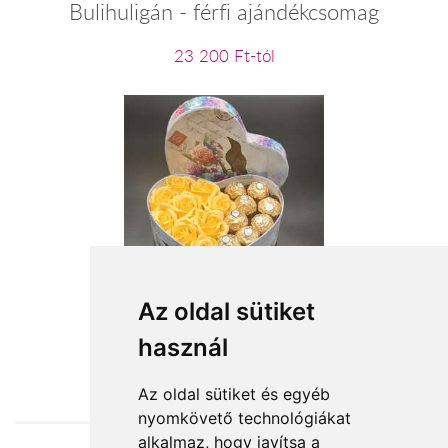
Bulihuligán - férfi ajándékcsomag
23 200 Ft-tól
A napfény íze
Az oldal sütiket
használ
13 600 Ft-tól
Az oldal sütiket és egyéb
nyomkövető technológiákat
alkalmaz, hogy javítsa a